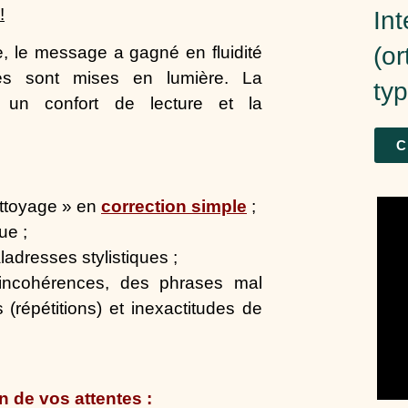
!
Int
(o
, le message a gagné en fluidité
lités sont mises en lumière. La
ty
 un confort de lecture et la
C
ettoyage » en
correction simple
;
ue ;
adresses stylistiques ;
incohérences,
des phrases mal
s
(répétitions) et inexactitudes de
n de vos attentes :